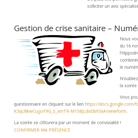
solliciter un avis spécialis
Gestion de crise sanitaire – Numé
Nous vou
du 16 no
l’Hippod
combinée 
le numér
N’oublie
la soirée
Vous pou
questionnaire en cliquant sur le lien
https://docs.google.com
K3qU8kwCujjoF9G_S_xmTR-M158JLdxEib93xA/viewform
.
La soirée se clôturera par un moment de convivialité !
CONFIRMER MA PRÉSENCE