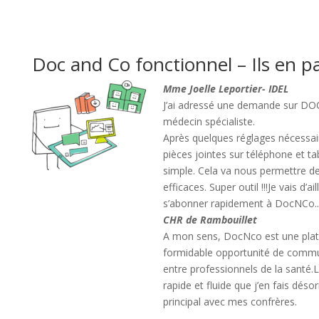
Doc and Co fonctionnel – Ils en p
Mme Joelle Leportier- IDEL
J’ai adressé une demande sur DO
médecin spécialiste.
Après quelques réglages nécessai
pièces jointes sur téléphone et tabl
simple. Cela va nous permettre de 
efficaces. Super outil !!!
Je vais d’a
s’abonner rapidement à DocNCo..
CHR de Rambouillet
A mon sens, DocNco est une pla
formidable opportunité de communi
entre professionnels de la santé
rapide et fluide que j’en fais dé
principal avec mes confrères.