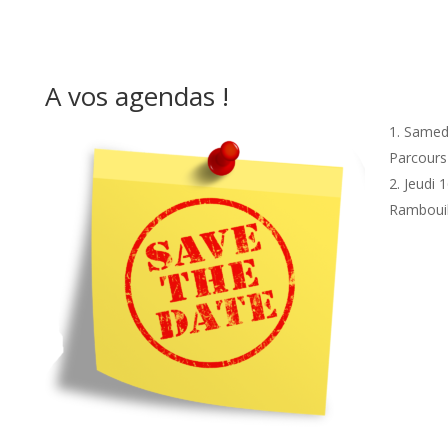
A vos agendas !
Samedi
Parcours
Jeudi 
Rambouil