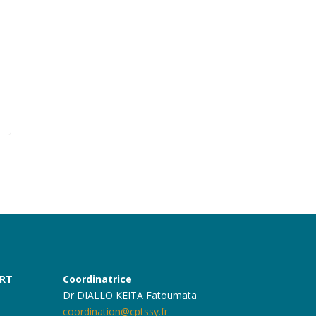
ART
Coordinatrice
Dr DIALLO KEITA Fatoumata
coordination@cptssy.fr