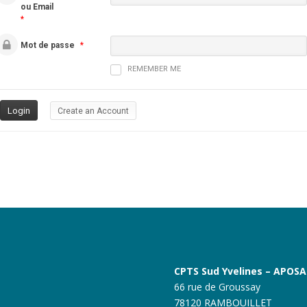
ou Email
*
Mot de passe
*
REMEMBER ME
Create an Account
CPTS Sud Yvelines – APOS
66 rue de Groussay
78120 RAMBOUILLET