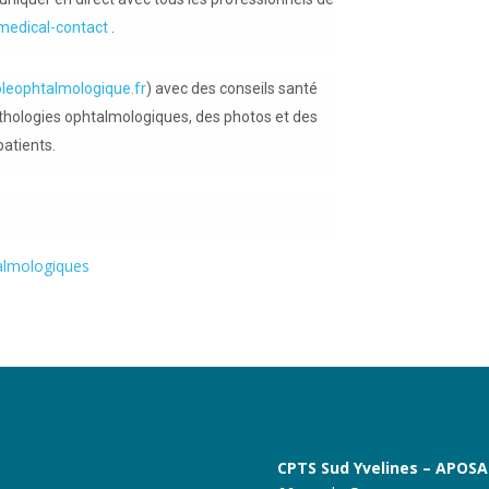
medical-contact
.
leophtalmologique.fr
) avec des conseils santé
athologies ophtalmologiques, des photos et des
patients.
talmologiques
CPTS Sud Yvelines – APOS