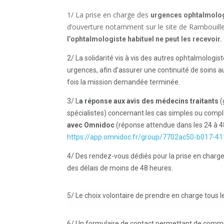
1/ La prise en charge des
urgences ophtalmolo
d’ouverture notamment sur le site de Rambouille
l’ophtalmologiste habituel ne peut les recevoir.
2/ La solidarité vis à vis des autres ophtalmologist
urgences, afin d’assurer une continuité de soins au
fois la mission demandée terminée.
3/ L
a réponse aux avis des médecins traitants
(
spécialistes) concernant les cas simples ou com
avec Omnidoc
(réponse attendue dans les 24 à 4
https://app.omnidoc.fr/group/7702ac50-b017-
4/ Des rendez-vous dédiés pour la prise en char
des délais de moins de 48 heures.
5/ Le choix volontaire de prendre en charge tous le
6/ Un formulaire de contact permettant de commun