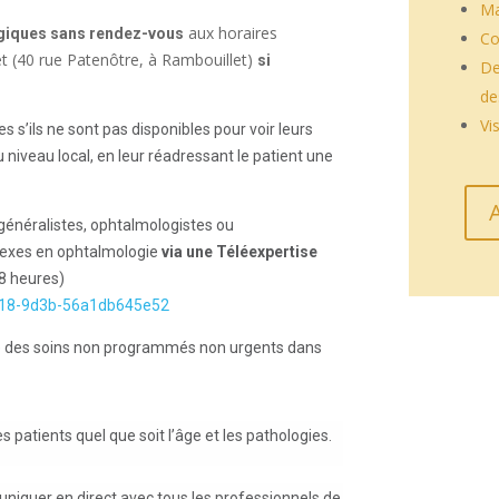
Ma
aux horaires
giques sans rendez-vous
Co
t (40 rue Patenôtre, à Rambouillet)
si
De
de
Vi
es s’ils ne sont pas disponibles pour voir leurs
 niveau local, en leur réadressant le patient une
généralistes, ophtalmologistes ou
plexes en ophtalmologie
via une Téléexpertise
8 heures)
4118-9d3b-56a1db645e52
ge des soins non programmés non urgents dans
s patients quel que soit l’âge et les pathologies.
iquer en direct avec tous les professionnels de