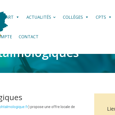
POSART
ACTUALITÉS
COLLÈGES
CPTS
OMPTE
CONTACT
talmologiques
giques
htalmologique.fr
) propose une offre locale de
Lie