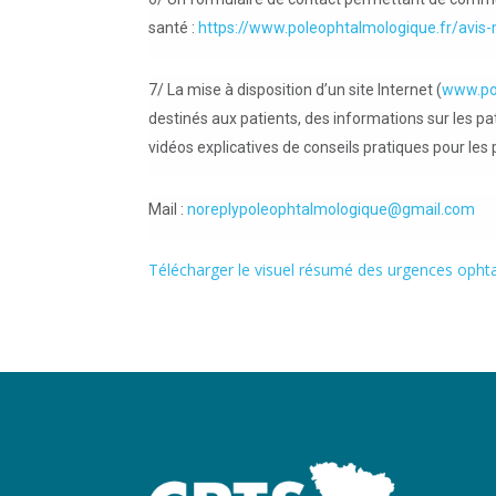
santé :
https://www.poleophtalmologique.fr/avis-
7/ La mise à disposition d’un site Internet (
www.po
destinés aux patients, des informations sur les p
vidéos explicatives de conseils pratiques pour les 
Mail :
noreplypoleophtalmologique@gmail.com
Télécharger le visuel résumé des urgences oph