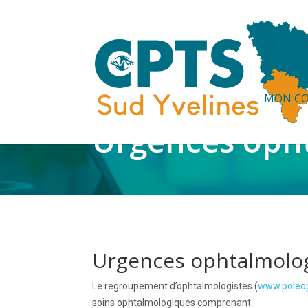
A
A
C
C
U
E
I
MON C
L
Urgences oph
Urgences ophtalmolo
Le regroupement d’ophtalmologistes (
www.poleop
soins ophtalmologiques comprenant :