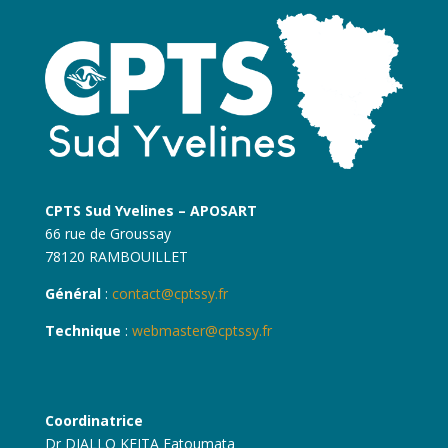
CPTS Sud Yvelines – APOSART
66 rue de Groussay
78120 RAMBOUILLET
Général
:
contact@cptssy.fr
Technique
:
webmaster@cptssy.fr
Coordinatrice
Dr DIALLO KEITA Fatoumata